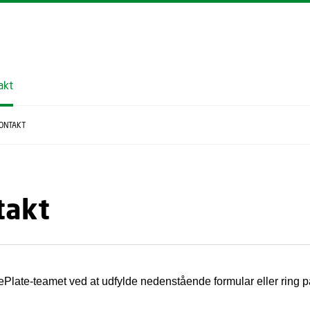
GÅ TIL PRIMÆRT INDHOLD (TRYK ENTER).
akt
ONTAKT
takt
Plate-teamet ved at udfylde nedenstående formular eller ring 