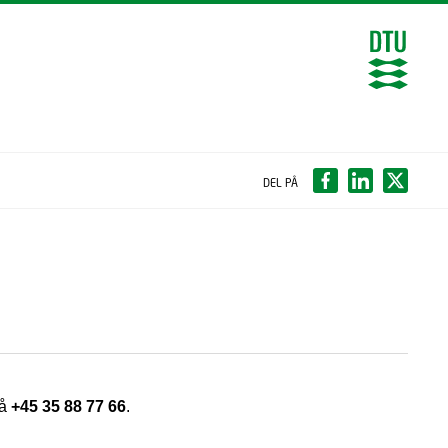
DEL PÅ
på
+45 35 88 77 66
.